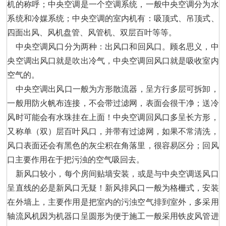
机的称呼；中央空调是一个空调系统，一般中央空调分为水
系统和冷媒系统；中央空调的室内机有：吸顶式、吊顶式、
四面出风、风机盘管、风管机、双层百叶等等。

    中央空调风口分为两种：出风口和回风口。顾名思义，中
央空调出风口就是吹出冷气，中央空调回风口就是吸收室内
空气的。

    中央空调出风口一般为方形散流器，呈方行多层可拆卸，
一般用防火帆布连接，不会带过滤网，表面会很干净；送冷
风时可能会有水珠挂在上面！中央空调回风口多呈长方形，
又称单（双）层百叶风口，并带有过滤网，如果不常清洗，
风口表面还会有黑色的灰尘积在角落里，很容易区分；回风
口主要作用在于把污浊的空气吸回去。

    新风口较小，每个房间贴墙安装，或是与中央空调送风口
呈直线的必是新风口无疑！新风排风口一般为格栅式，安装
在外墙上，主要作用是把室内的污浊空气排到室外，多采用
轴流风机因为机器口呈圆形为便于施工一般采用铁皮风管进