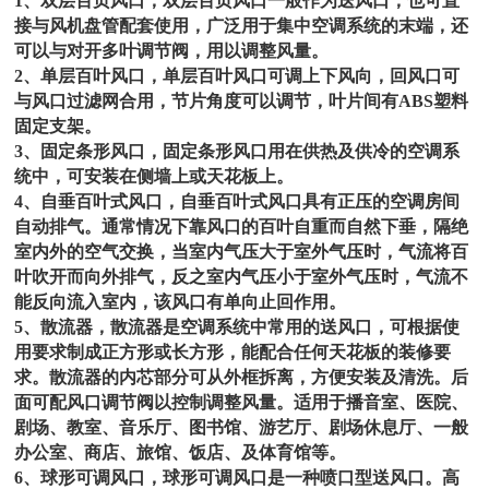
1、双层百页风口，双层百页风口一般作为送风口，也可直
接与风机盘管配套使用，广泛用于集中空调系统的末端，还
可以与对开多叶调节阀，用以调整风量。
2、单层百叶风口，单层百叶风口可调上下风向，回风口可
与风口过滤网合用，节片角度可以调节，叶片间有ABS塑料
固定支架。
3、固定条形风口，固定条形风口用在供热及供冷的空调系
统中，可安装在侧墙上或天花板上。
4、自垂百叶式风口，自垂百叶式风口具有正压的空调房间
自动排气。通常情况下靠风口的百叶自重而自然下垂，隔绝
室内外的空气交换，当室内气压大于室外气压时，气流将百
叶吹开而向外排气，反之室内气压小于室外气压时，气流不
能反向流入室内，该风口有单向止回作用。
5、散流器，散流器是空调系统中常用的送风口，可根据使
用要求制成正方形或长方形，能配合任何天花板的装修要
求。散流器的内芯部分可从外框拆离，方便安装及清洗。后
面可配风口调节阀以控制调整风量。适用于播音室、医院、
剧场、教室、音乐厅、图书馆、游艺厅、剧场休息厅、一般
办公室、商店、旅馆、饭店、及体育馆等。
6、球形可调风口，球形可调风口是一种喷口型送风口。高