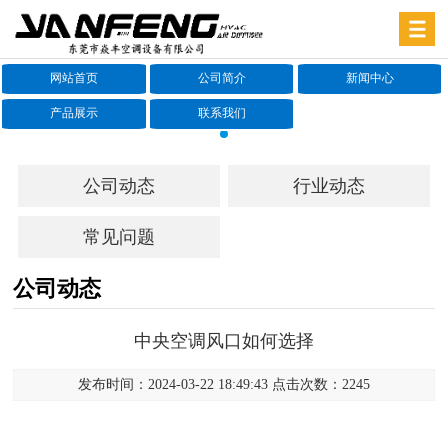
网站首页
公司简介
新闻中心
产品展示
联系我们
公司动态
行业动态
常见问题
公司动态
中央空调风口如何选择
发布时间：2024-03-22 18:49:43 点击次数：2245