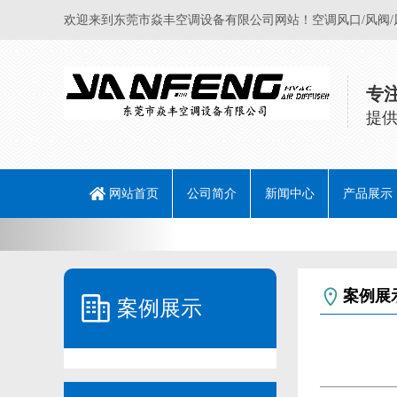
欢迎来到东莞市焱丰空调设备有限公司网站！空调风口/风阀
专
提
网站首页
公司简介
新闻中心
产品展示
Previous
公司动态
行业动态
常见问题
成型风口
非标风口
柔性风管
风量调节
防火风阀
焊锡吸烟
不锈钢风
阀系列
罩系列
口系列
系列
系列
系列
系列
案例展
案例展示