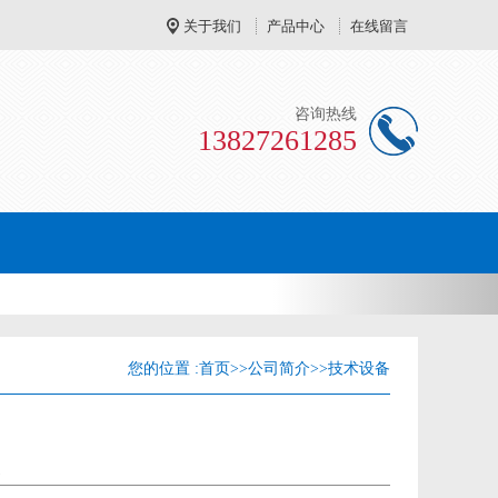
关于我们
产品中心
在线留言
咨询热线
13827261285
Next
您的位置 :
首页
>>
公司简介
>>
技术设备
1