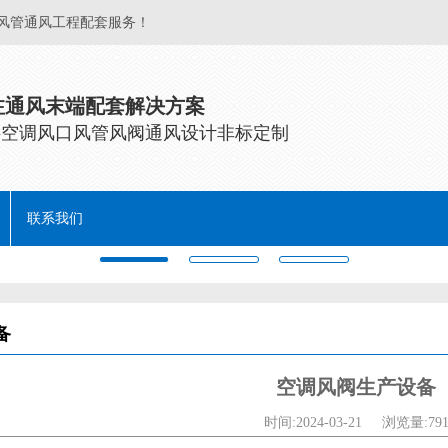
/风管通风工程配套服务！
注通风末端配套解决方案
供空调风口风管风阀通风设计非标定制
联系我们
备
空调风阀生产设备
时间:2024-03-21
浏览量:79