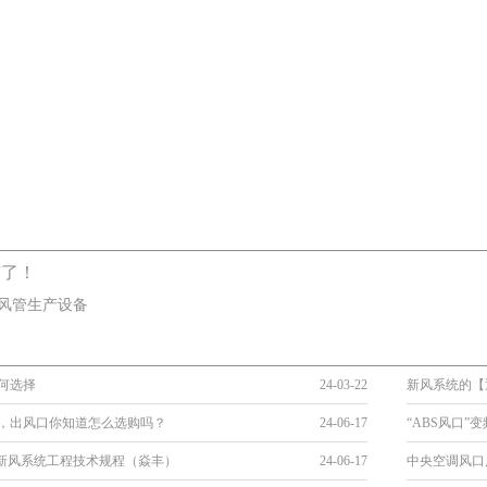
有了！
风管生产设备
何选择
24-03-22
新风系统的【
，出风口你知道怎么选购吗？
24-06-17
“ABS风口
”新风系统工程技术规程（焱丰）
24-06-17
中央空调风口